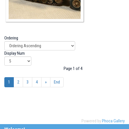
Ordering
Display Num
Page 1 of 4
1
2
3
4
»
End
Powered by
Phoca Gallery